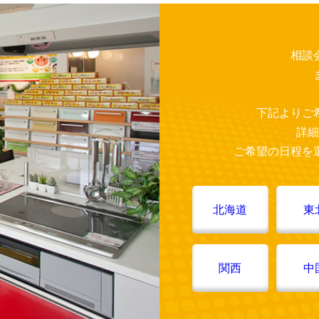
相談
下記よりご
詳細
ご希望の日程を
北海道
東
関西
中